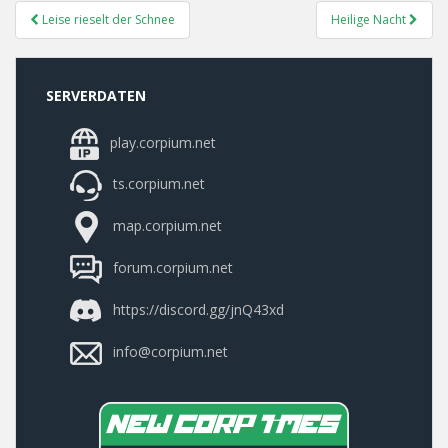
Post
Leise rieselt der Schnee
Heilige Nacht
Navigation
SERVERDATEN
play.corpium.net
ts.corpium.net
map.corpium.net
forum.corpium.net
https://discord.gg/jnQ43xd
info@corpium.net