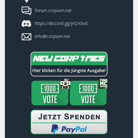
forum.corpium.net
https://discord.gg/jnQ43xd
info@corpium.net