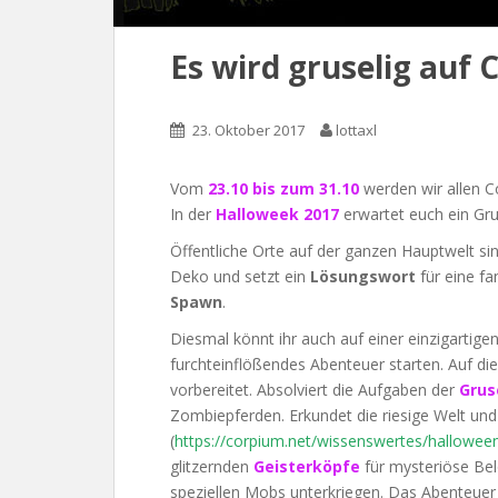
Es wird gruselig auf 
23. Oktober 2017
lottaxl
Vom
23.10 bis zum 31.10
werden wir allen C
In der
Halloweek 2017
erwartet euch ein Gr
Öffentliche Orte auf der ganzen Hauptwelt sin
Deko und setzt ein
Lösungswort
für eine f
Spawn
.
Diesmal könnt ihr auch auf einer einzigartig
furchteinflößendes Abenteuer starten. Auf di
vorbereitet. Absolviert die Aufgaben der
Grus
Zombiepferden. Erkundet die riesige Welt und
(
https://corpium.net/wissenswertes/hallowee
glitzernden
Geisterköpfe
für mysteriöse Bel
speziellen Mobs unterkriegen. Das Abenteuer 