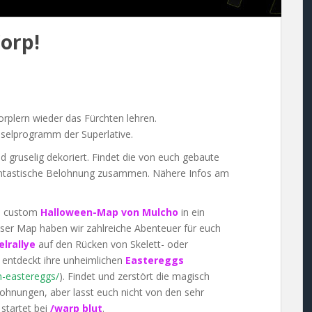
Corp!
orplern wieder das Fürchten lehren.
uselprogramm der Superlative.
d gruselig dekoriert. Findet die von euch gebaute
antastische Belohnung zusammen. Nähere Infos am
en custom
Halloween-Map von Mulcho
in ein
eser Map haben wir zahlreiche Abenteuer für euch
elrallye
auf den Rücken von Skelett- oder
 entdeckt ihre unheimlichen
Eastereggs
n-eastereggs/
). Findet und zerstört die magisch
ohnungen, aber lasst euch nicht von den sehr
startet bei
/warp blut
.