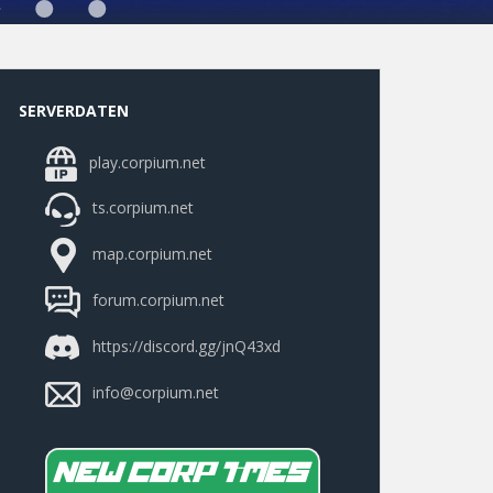
SERVERDATEN
play.corpium.net
ts.corpium.net
map.corpium.net
forum.corpium.net
https://discord.gg/jnQ43xd
info@corpium.net