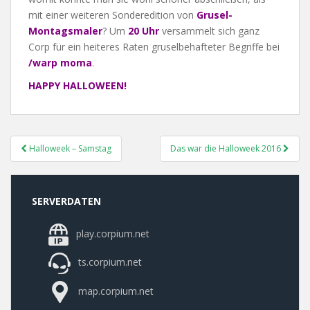
mit einer weiteren Sonderedition von
Grusel-
Montagsmaler
? Um
20 Uhr
versammelt sich ganz
Corp für ein heiteres Raten gruselbehafteter Begriffe bei
/warp moma
.
HAPPY HALLOWEEN!
Post
Halloweek – Samstag
Das war die Halloweek 2016
Navigation
SERVERDATEN
play.corpium.net
ts.corpium.net
map.corpium.net