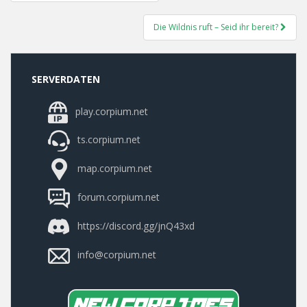
Navigation
Die Wildnis ruft – Seid ihr bereit?
SERVERDATEN
play.corpium.net
ts.corpium.net
map.corpium.net
forum.corpium.net
https://discord.gg/jnQ43xd
info@corpium.net