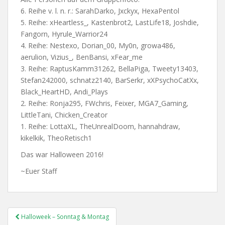
6. Reihe v. l. n. r.: SarahDarko, Jxckyx, HexaPentol
5. Reihe: xHeartless_, Kastenbrot2, LastLife18, Joshdie,
Fangorn, Hyrule_Warrior24
4. Reihe: Nestexo, Dorian_00, My0n, growa486,
aerulion, Vizius_, BenBansi, xFear_me
3. Reihe: RaptusKamm31262, BellaPiga, Tweety13403,
Stefan242000, schnatz2140, BarSerkr, xXPsychoCatXx,
Black_HeartHD, Andi_Plays
2. Reihe: Ronja295, FWchris, Feixer, MGA7_Gaming,
LittleTani, Chicken_Creator
1. Reihe: LottaXL, TheUnrealDoom, hannahdraw,
kikelkik, TheoRetisch1
Das war Halloween 2016!
~Euer Staff
Post
Halloweek – Sonntag & Montag