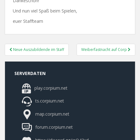
Dankeschön!
Und nun viel Spaß beim Spielen,
euer Staffteam
Post
Neue Auszubildende im Staff
Weiberfastnacht auf Corp
Navigation
SERVERDATEN
play.corpium.net
ts.corpium.net
map.corpium.net
forum.corpium.net
https://discord.gg/jnQ43xd