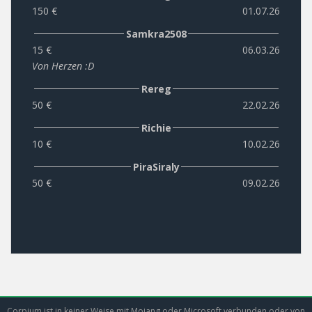
150 €
01.07.26
Samkra2508
15 €
06.03.26
Von Herzen :D
Rereg
50 €
22.02.26
Richie
10 €
10.02.26
PiraSiraly
50 €
09.02.26
Corpium ist in keiner Weise mit Mojang oder Microsoft verbunden oder von