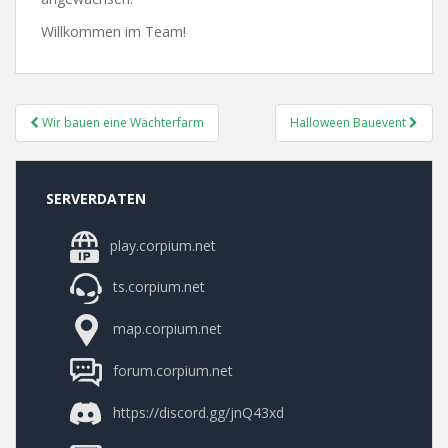
Willkommen im Team!
Post
Wir bauen eine Wächterfarm
Halloween Bauevent
Navigation
SERVERDATEN
play.corpium.net
ts.corpium.net
map.corpium.net
forum.corpium.net
https://discord.gg/jnQ43xd