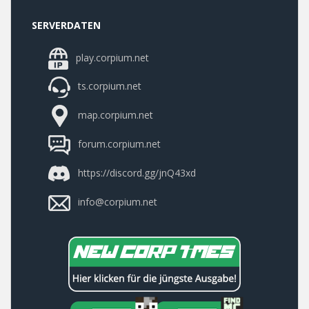
SERVERDATEN
play.corpium.net
ts.corpium.net
map.corpium.net
forum.corpium.net
https://discord.gg/jnQ43xd
info@corpium.net