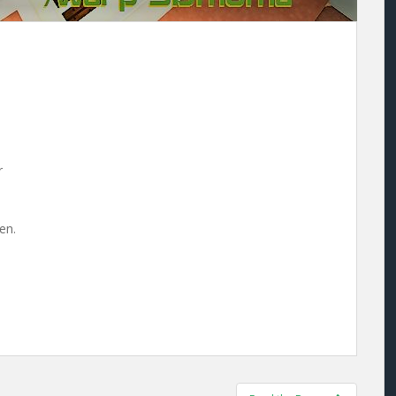
r
en.