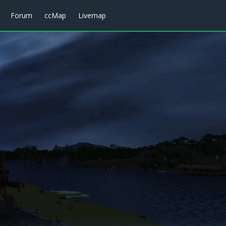
Forum
ccMap
Livemap