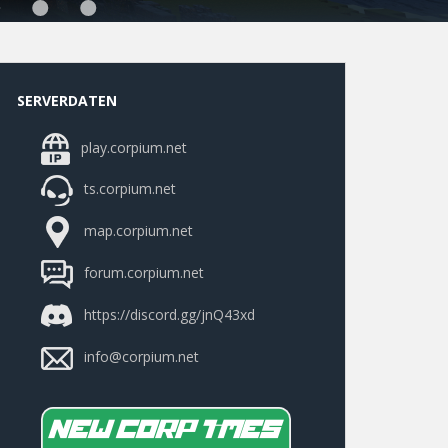
SERVERDATEN
play.corpium.net
ts.corpium.net
map.corpium.net
forum.corpium.net
https://discord.gg/jnQ43xd
info@corpium.net