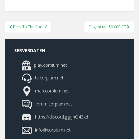
Post
Back To The Roots?
Es geht um 50.000 CT
Navigation
SERVERDATEN
play.corpium.net
ts.corpium.net
map.corpium.net
forum.corpium.net
https://discord.gg/jnQ43xd
info@corpium.net