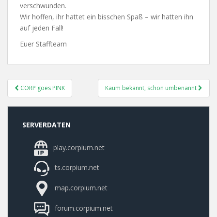
verschwunden.
Wir hoffen, ihr hattet ein bisschen Spaß – wir hatten ihn
auf jeden Fall!
Euer Staffteam
Post
CORP goes PINK
Kaum bekannt, schon umbenannt
Navigation
SERVERDATEN
play.corpium.net
ts.corpium.net
map.corpium.net
forum.corpium.net