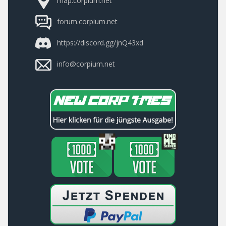
map.corpium.net
forum.corpium.net
https://discord.gg/jnQ43xd
info@corpium.net