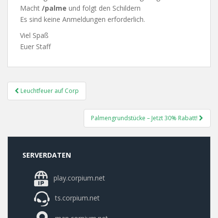
Macht
/palme
und folgt den Schildern
Es sind keine Anmeldungen erforderlich.
Viel Spaß
Euer Staff
Post
Leuchtfeuer auf Corp
Navigation
Palmengrundstücke – Jetzt 30% Rabatt!
SERVERDATEN
play.corpium.net
ts.corpium.net