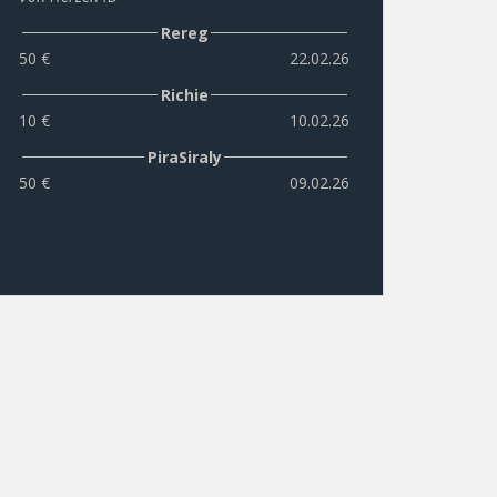
Rereg
50 €
22.02.26
Richie
10 €
10.02.26
PiraSiraly
50 €
09.02.26