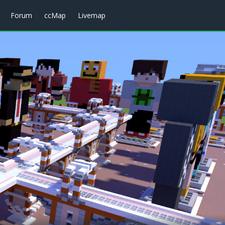
Forum
ccMap
Livemap