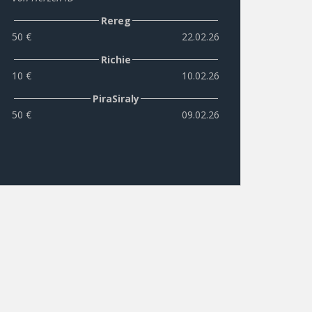
Rereg
50 €
22.02.26
Richie
10 €
10.02.26
PiraSiraly
50 €
09.02.26