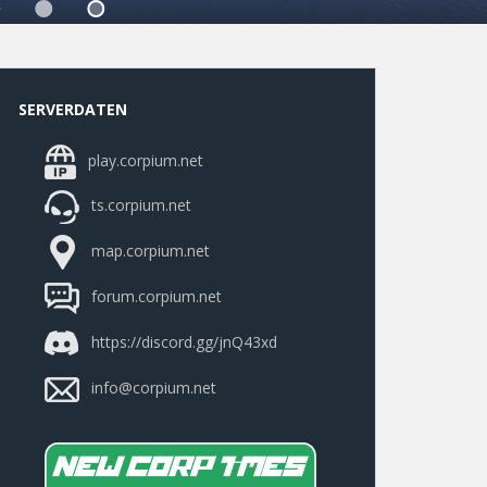
SERVERDATEN
play.corpium.net
ts.corpium.net
map.corpium.net
forum.corpium.net
https://discord.gg/jnQ43xd
info@corpium.net