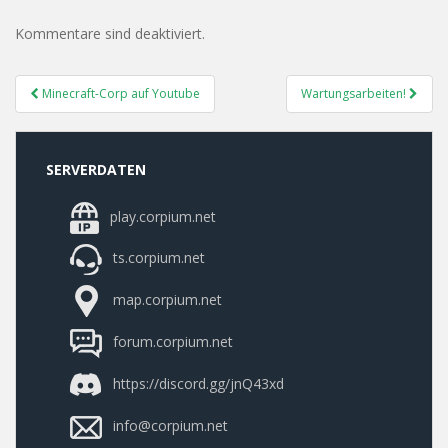
Kommentare sind deaktiviert.
Post
Minecraft-Corp auf Youtube
Wartungsarbeiten!
Navigation
SERVERDATEN
play.corpium.net
ts.corpium.net
map.corpium.net
forum.corpium.net
https://discord.gg/jnQ43xd
info@corpium.net