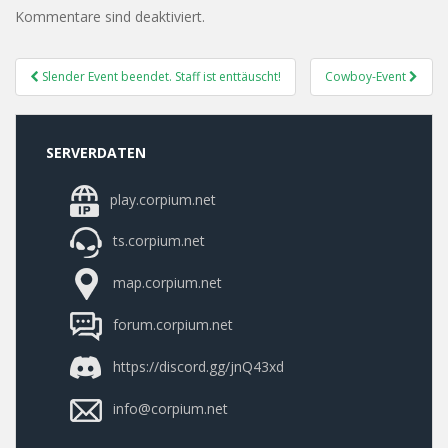
Kommentare sind deaktiviert.
Post
Slender Event beendet. Staff ist enttäuscht!
Cowboy-Event
Navigation
SERVERDATEN
play.corpium.net
ts.corpium.net
map.corpium.net
forum.corpium.net
https://discord.gg/jnQ43xd
info@corpium.net