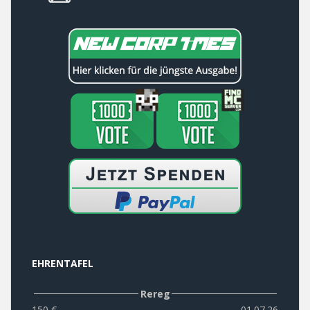
EHRENTAFEL
Rereg
150 €
01.07.26