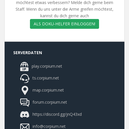
möchtest etwas verbessern? Melde dich gerne beim
Staff. Wenn du uns unter die Arme greifen möchtest,
kannst du dich gerne auch
ALS DOKU-HELFER EINLOGGEN!
SERVERDATEN
play.corpium.net
ts.corpium.net
map.corpium.net
forum.corpium.net
https://discord.gg/jnQ43xd
info@corpium.net