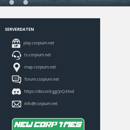
SERVERDATEN
play.corpium.net
ts.corpium.net
map.corpium.net
forum.corpium.net
https://discord.gg/jnQ43xd
info@corpium.net