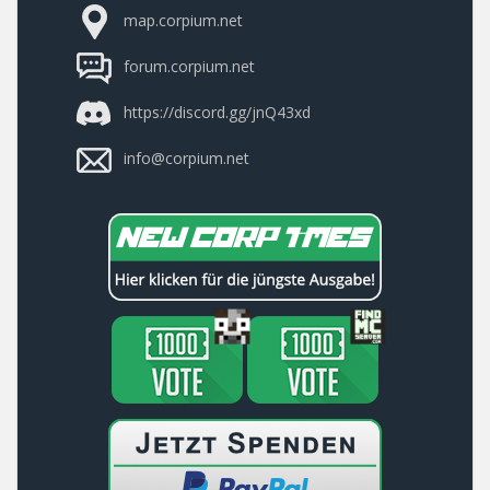
map.corpium.net
forum.corpium.net
https://discord.gg/jnQ43xd
info@corpium.net