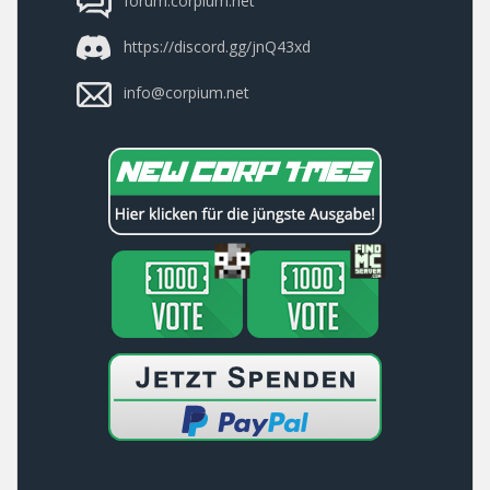
https://discord.gg/jnQ43xd
info@corpium.net