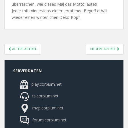
überraschen, wie dieses Mal das Motto lautet!
Jeder mit mindestens einem erratenen Begriff erhält
wieder einen winterlichen Deko-Kopf.
POSTS
ÄLTERE ARTIKEL
NEUERE ARTIKEL
NAVIGATION
SERVERDATEN
play.corpium.net
ts.corpium.net
map.corpium.net
forum.corpium.net