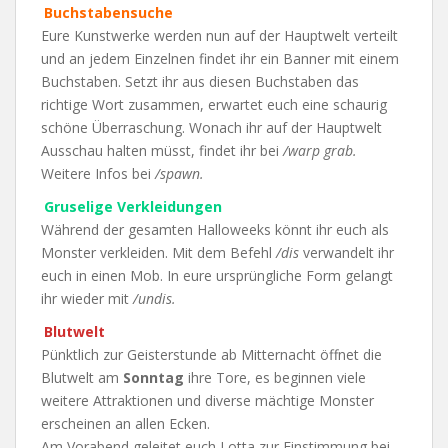
Buchstabensuche
Eure Kunstwerke werden nun auf der Hauptwelt verteilt
und an jedem Einzelnen findet ihr ein Banner mit einem
Buchstaben. Setzt ihr aus diesen Buchstaben das
richtige Wort zusammen, erwartet euch eine schaurig
schöne Überraschung. Wonach ihr auf der Hauptwelt
Ausschau halten müsst, findet ihr bei
/warp grab.
Weitere Infos bei
/spawn.
Gruselige Verkleidungen
Während der gesamten Halloweeks könnt ihr euch als
Monster verkleiden. Mit dem Befehl
/dis
verwandelt ihr
euch in einen Mob. In eure ursprüngliche Form gelangt
ihr wieder mit
/undis.
Blutwelt
Pünktlich zur Geisterstunde ab Mitternacht öffnet die
Blutwelt am
Sonntag
ihre Tore, es beginnen viele
weitere Attraktionen und diverse mächtige Monster
erscheinen an allen Ecken.
Am Vorabend geleitet euch Lotta zur Einstimmung bei