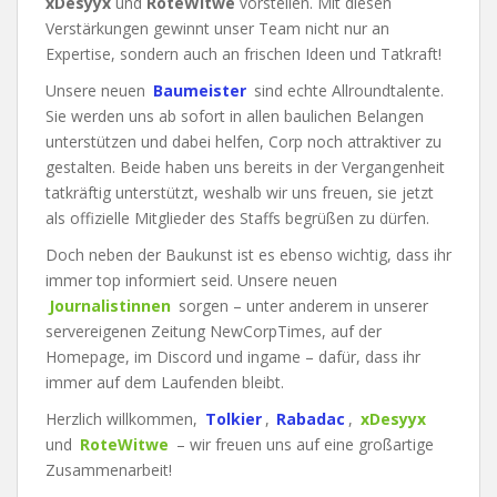
xDesyyx
und
RoteWitwe
vorstellen. Mit diesen
Verstärkungen gewinnt unser Team nicht nur an
Expertise, sondern auch an frischen Ideen und Tatkraft!
Unsere neuen
Baumeister
sind echte Allroundtalente.
Sie werden uns ab sofort in allen baulichen Belangen
unterstützen und dabei helfen, Corp noch attraktiver zu
gestalten. Beide haben uns bereits in der Vergangenheit
tatkräftig unterstützt, weshalb wir uns freuen, sie jetzt
als offizielle Mitglieder des Staffs begrüßen zu dürfen.
Doch neben der Baukunst ist es ebenso wichtig, dass ihr
immer top informiert seid. Unsere neuen
Journalistinnen
sorgen – unter anderem in unserer
servereigenen Zeitung NewCorpTimes, auf der
Homepage, im Discord und ingame – dafür, dass ihr
immer auf dem Laufenden bleibt.
Herzlich willkommen,
Tolkier
,
Rabadac
,
xDesyyx
und
RoteWitwe
– wir freuen uns auf eine großartige
Zusammenarbeit!